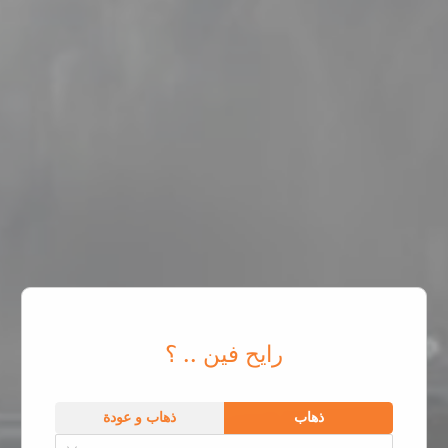
رايح فين .. ؟
ذهاب
ذهاب و عودة