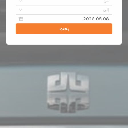
من
إلى
بحث